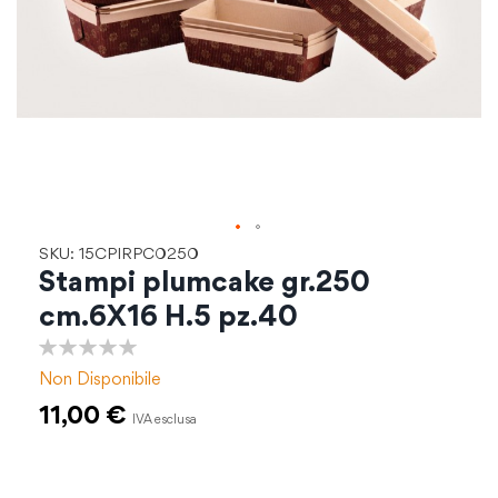
Vai
SKU: 15CPIRPC0250
all'inizio
Stampi plumcake gr.250
della
cm.6X16 H.5 pz.40
galleria
di
0%
immagini
Non Disponibile
11,00 €