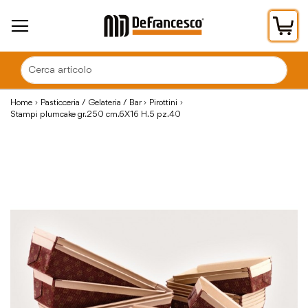
Car
Home
Pasticceria / Gelateria / Bar
Pirottini
Stampi plumcake gr.250 cm.6X16 H.5 pz.40
Vai
alla
fine
della
galleria
di
immagini