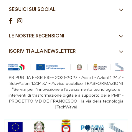
Orari
Lun - Ven
Azienda
Street Food e Take
8:30 - 12:30 / 15:00 - 19:00
SEGUICI SUI SOCIAL
Contatti
Pasticceria / Gelateria / Bar
Condizioni di vendita
Pizzerie e Panifici
Modalità di pagamento
Ristorazione
LE NOSTRE RECENSIONI
Spedizioni e consegne
Macelleria / Pescheria
Costi di Spedizione
ISCRIVITI ALLA NEWSLETTER
Detergenza e Attrezzatura
Resi e Garanzia Prodotto
B&B e Hotel
Iscriviti
alla
Festività
nostra
PR PUGLIA FESR FSE+ 2021-2027 - Asse I - Azioni 1.2-1.7 -
Prodotti Riutilizzabili
ISCRIVITI
Newsletter:
Sub-Azioni 1.2.1-1.7.7 – Avviso pubblico TRASFORMAZIONI
“Servizi per l’innovazione e l’avanzamento tecnologico e
interventi di trasformazione digitale a supporto delle PMI” –
PROGETTO MD DE FRANCESCO - la via della tecnologia
(TechWave)