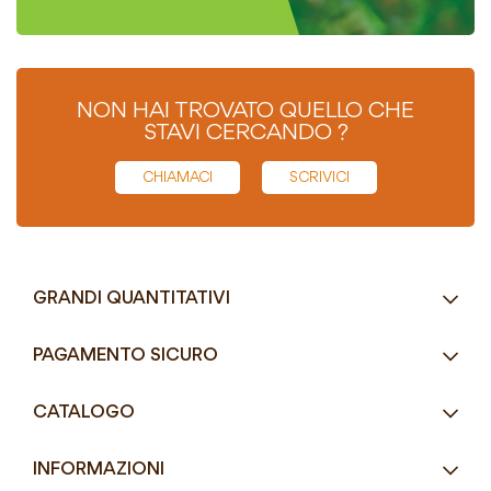
NON HAI TROVATO QUELLO CHE
STAVI CERCANDO ?
CHIAMACI
SCRIVICI
GRANDI QUANTITATIVI
RICHIEDI UN PREVENTIVO
PAGAMENTO SICURO
Tel.
+39 080 405 9144
CATALOGO
Tel.
+39 080 493 2693
Eco-Compatibili
Email
info@mddefrancesco.it
INFORMAZIONI
Articoli Monouso