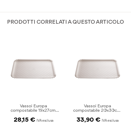
PRODOTTI CORRELATI A QUESTO ARTICOLO
Vassoi Europa
Vassoi Europa
7cm.
compostabile 20x30cm.
compostabile 23x32
n.4 pz.200
n.5 pz.120
33,90 €
27,95 €