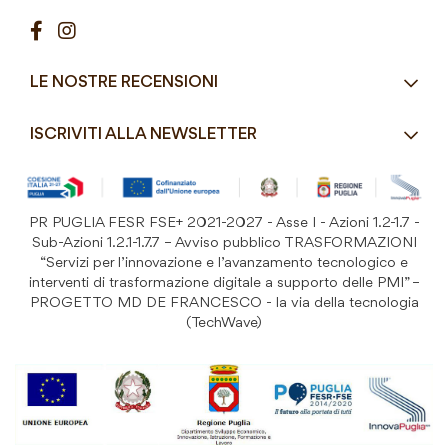
Contatti
Pasticceria / Gelateria / Bar
Condizioni di vendita
Pizzerie e Panifici
Modalità di pagamento
Ristorazione
LE NOSTRE RECENSIONI
Spedizioni e consegne
Macelleria / Pescheria
Costi di Spedizione
ISCRIVITI ALLA NEWSLETTER
Detergenza e Attrezzatura
Resi e Garanzia Prodotto
B&B e Hotel
Iscriviti
alla
Festività
nostra
PR PUGLIA FESR FSE+ 2021-2027 - Asse I - Azioni 1.2-1.7 -
Prodotti Riutilizzabili
ISCRIVITI
Newsletter:
Sub-Azioni 1.2.1-1.7.7 – Avviso pubblico TRASFORMAZIONI
“Servizi per l’innovazione e l’avanzamento tecnologico e
interventi di trasformazione digitale a supporto delle PMI” –
PROGETTO MD DE FRANCESCO - la via della tecnologia
(TechWave)