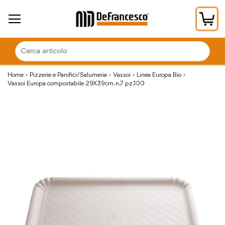
Car
Home
Pizzerie e Panifici/Salumerie
Vassoi
Linea Europa Bio
Vassoi Europa compostabile 29X39cm. n.7 pz.100
Vai
alla
fine
della
galleria
di
immagini