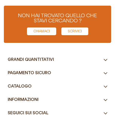
NON HAI TROVATO QUELLO CHE
STAVI CERCANDO ?
CHIAMACI
SCRIVICI
GRANDI QUANTITATIVI
RICHIEDI UN PREVENTIVO
PAGAMENTO SICURO
Tel.
+39 080 405 9144
CATALOGO
Tel.
+39 080 493 2693
Eco-Compatibili
Email
info@mddefrancesco.it
INFORMAZIONI
Articoli Monouso
Orari
Lun - Ven
Azienda
Street Food e Take
8:30 - 12:30 / 15:00 - 19:00
SEGUICI SUI SOCIAL