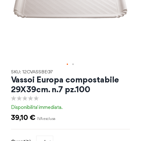
Vai
SKU: 12CVASSBE07
all'inizio
Vassoi Europa compostabile
della
29X39cm. n.7 pz.100
galleria
di
0%
immagini
Disponibilita'
immediata.
39,10 €