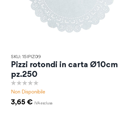
Vai
SKU: 15IPIZ09
all'inizio
Pizzi rotondi in carta Ø10cm
della
pz.250
galleria
di
0%
immagini
Non Disponibile
3,65 €