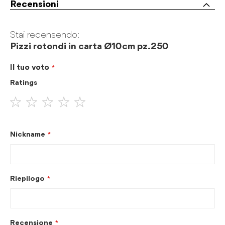
Recensioni
Stai recensendo:
Pizzi rotondi in carta Ø10cm pz.250
Il tuo voto
Ratings
1
2
3
4
5
stella
stelle
stelle
stelle
stelle
Nickname
Riepilogo
Recensione