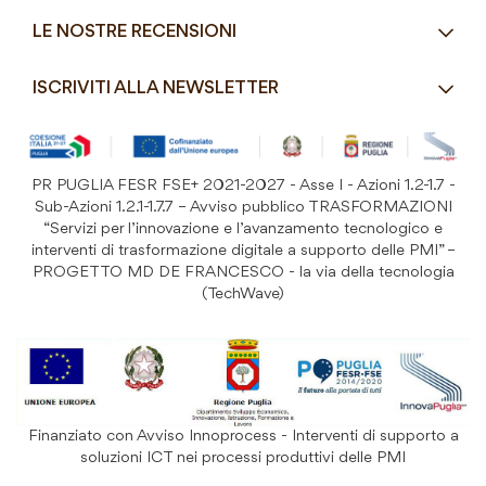
Modalità di pagamento
Ristorazione
LE NOSTRE RECENSIONI
Spedizioni e consegne
Macelleria / Pescheria
Costi di Spedizione
ISCRIVITI ALLA NEWSLETTER
Detergenza e Attrezzatura
Resi e Garanzia Prodotto
B&B e Hotel
Iscriviti
alla
Festività
nostra
PR PUGLIA FESR FSE+ 2021-2027 - Asse I - Azioni 1.2-1.7 -
Prodotti Riutilizzabili
ISCRIVITI
Newsletter:
Sub-Azioni 1.2.1-1.7.7 – Avviso pubblico TRASFORMAZIONI
“Servizi per l’innovazione e l’avanzamento tecnologico e
interventi di trasformazione digitale a supporto delle PMI” –
PROGETTO MD DE FRANCESCO - la via della tecnologia
(TechWave)
Finanziato con Avviso Innoprocess - Interventi di supporto a
soluzioni ICT nei processi produttivi delle PMI