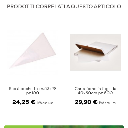
PRODOTTI CORRELATI A QUESTO ARTICOLO
L cm.53x28
Carta forno in fogli da
Asciugatutto 
00
40x60cm pz.500
AirTech 400 stra
Panno car
29,90 €
11,90 €