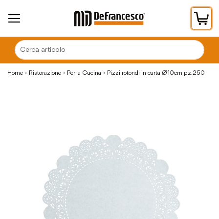
Car
Home
Ristorazione
Per la Cucina
Pizzi rotondi in carta Ø10cm pz.250
Vai
alla
fine
della
galleria
di
immagini